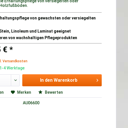
die Erhaltungspflege von versiegelten oder
Holzfußböden.
Erhaltungspflege von gewachsten oder versiegelten
 Stein, Linoleum und Laminat geeignet
eren von wachshaltigen Pflegeprodukten
 € *
l. Versandkosten
 1-4 Werktage
In den
Warenkorb
en
Merken
Bewerten
AU06600