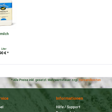
milch
1 Liter
90 € *
* Alle Preise inkl. gesetzl. Mehrwertsteuer zzgl.
Versandkosten
rvice
Informationen
bel
Hilfe / Support