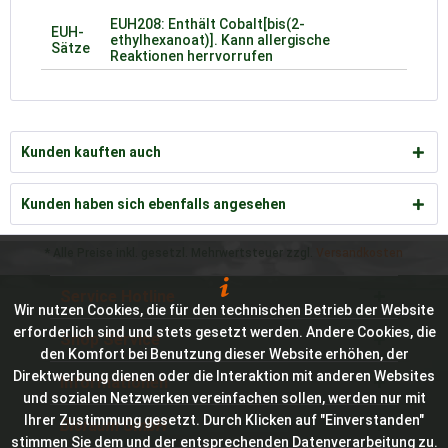
EUH208: Enthält Cobalt[bis(2-
EUH-
ethylhexanoat)]. Kann allergische
Sätze
Reaktionen herrvorrufen
Kunden kauften auch
Kunden haben sich ebenfalls angesehen
* Alle Preise inkl. gesetzl. Mehrwertsteuer zzgl.
Versandkosten
Service Hotline
Wir nutzen Cookies, die für den technischen Betrieb der Website
erforderlich sind und stets gesetzt werden. Andere Cookies, die
Shop Service
den Komfort bei Benutzung dieser Website erhöhen, der
Direktwerbung dienen oder die Interaktion mit anderen Websites
Informationen
und sozialen Netzwerken vereinfachen sollen, werden nur mit
Ihrer Zustimmung gesetzt. Durch Klicken auf "Einverstanden"
Bioraum GmbH
stimmen Sie dem und der entsprechenden Datenverarbeitung zu.