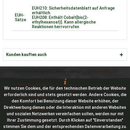
EUH210: Sicherheitsdatenblatt auf Anfrage
erhältlich.
EUH-
EUH208: Enthält Cobalt[bis(2-
Sätze
ethylhexanoat)]. Kann allergische
Reaktionen herrvorrufen
Kunden kauften auch
* Alle Preise inkl. gesetzl. Mehrwertsteuer zzgl.
Versandkosten
Service Hotline
Wir nutzen Cookies, die für den technischen Betrieb der Website
erforderlich sind und stets gesetzt werden. Andere Cookies, die
Shop Service
den Komfort bei Benutzung dieser Website erhöhen, der
Direktwerbung dienen oder die Interaktion mit anderen Websites
Informationen
und sozialen Netzwerken vereinfachen sollen, werden nur mit
Ihrer Zustimmung gesetzt. Durch Klicken auf "Einverstanden"
Bioraum GmbH
stimmen Sie dem und der entsprechenden Datenverarbeitung zu.