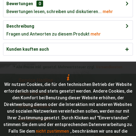
Bewertungen
0
Bewertungen lesen, schreiben und diskutieren...
mehr
Beschreibung
Fragen und Antworten zu diesem Produkt
mehr
Kunden kauften auch
* Alle Preise inkl. gesetzl. Mehrwertsteuer zzgl.
Versandkosten
Service Hotline
Wir nutzen Cookies, die für den technischen Betrieb der Website
erforderlich sind und stets gesetzt werden. Andere Cookies, die
Shop Service
den Komfort bei Benutzung dieser Website erhöhen, der
Direktwerbung dienen oder die Interaktion mit anderen Websites
Informationen
und sozialen Netzwerken vereinfachen sollen, werden nur mit
Ihrer Zustimmung gesetzt. Durch Klicken auf "Einverstanden"
Bioraum GmbH
stimmen Sie dem und der entsprechenden Datenverarbeitung zu.
Falls Sie dem
nicht zustimmen
, beschränken wir uns auf die