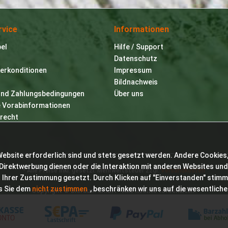
rvice
Informationen
bel
Hilfe / Support
Datenschutz
erkonditionen
Impressum
Bildnachweis
und Zahlungsbedingungen
Über uns
e Vorabinformationen
recht
Website erforderlich sind und stets gesetzt werden. Andere Cookies,
Direktwerbung dienen oder die Interaktion mit anderen Websites und
* Alle Preise inkl. gesetzl. Mehrwertsteuer zzgl.
Versandkosten
 Ihrer Zustimmung gesetzt. Durch Klicken auf "Einverstanden" stimm
s Sie dem
nicht zustimmen
, beschränken wir uns auf die wesentlich
Copyright © Bioraum GmbH - Alle Rechte vorbehalten.