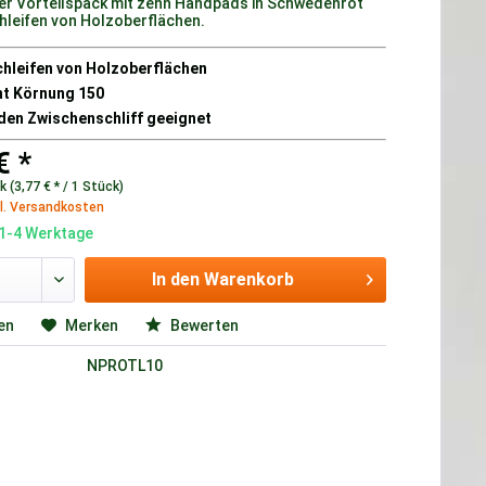
er Vorteilspack mit zehn Handpads in Schwedenrot
hleifen von Holzoberflächen.
hleifen von Holzoberflächen
ht Körnung 150
 den Zwischenschliff geeignet
€ *
 (3,77 € * / 1 Stück)
l. Versandkosten
 1-4 Werktage
In den
Warenkorb
en
Merken
Bewerten
NPROTL10