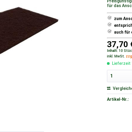
Preisgünstig
für das Ansc
zum Ansc
entspric
auch für
37,70 
Inhalt:
10 Stück
inkl. MwSt.
zzg
Lieferzeit
Vergleich
Artikel-Nr.: