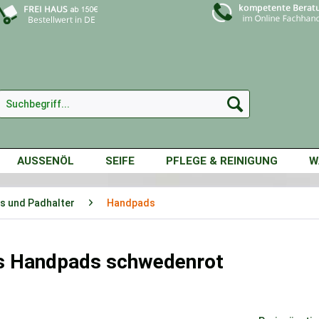
AUSSENÖL
SEIFE
PFLEGE & REINIGUNG
W
s und Padhalter
Handpads
s Handpads schwedenrot