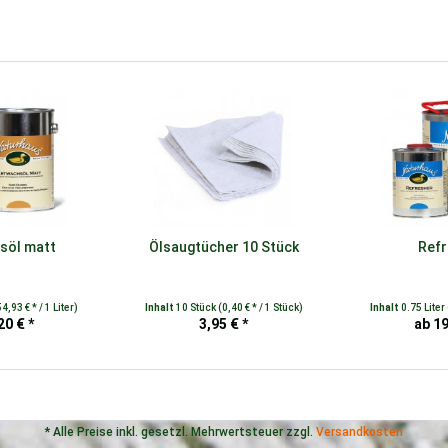
söl matt
Ölsaugtücher 10 Stück
Refr
54,93 € * / 1 Liter)
Inhalt
10 Stück
(0,40 € * / 1 Stück)
Inhalt
0.75 Liter
20 € *
3,95 € *
ab 19
* Alle Preise inkl. gesetzl. Mehrwertsteuer zzgl.
Versandkosten