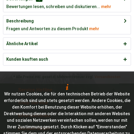
Bewertungen lesen, schreiben und diskutieren...
mehr
Beschreibung
Fragen und Antworten zu diesem Produkt
mehr
Ähnliche Artikel
Kunden kauften auch
* Alle Preise inkl. gesetzl. Mehrwertsteuer zzgl.
Versandkosten
Service Hotline
Wir nutzen Cookies, die für den technischen Betrieb der Website
erforderlich sind und stets gesetzt werden. Andere Cookies, die
Shop Service
den Komfort bei Benutzung dieser Website erhöhen, der
Direktwerbung dienen oder die Interaktion mit anderen Websites
Informationen
und sozialen Netzwerken vereinfachen sollen, werden nur mit
Ihrer Zustimmung gesetzt. Durch Klicken auf "Einverstanden"
Bioraum GmbH
stimmen Sie dem und der entsprechenden Datenverarbeitung zu.