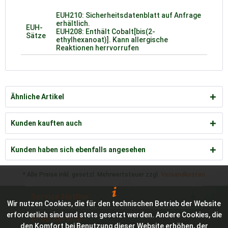
EUH210: Sicherheitsdatenblatt auf Anfrage
erhältlich.
EUH-
EUH208: Enthält Cobalt[bis(2-
Sätze
ethylhexanoat)]. Kann allergische
Reaktionen herrvorrufen
Ähnliche Artikel
Kunden kauften auch
Kunden haben sich ebenfalls angesehen
* Alle Preise inkl. gesetzl. Mehrwertsteuer zzgl.
Versandkosten
Service Hotline
Wir nutzen Cookies, die für den technischen Betrieb der Website
erforderlich sind und stets gesetzt werden. Andere Cookies, die
Shop Service
den Komfort bei Benutzung dieser Website erhöhen, der