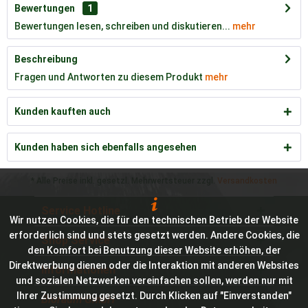
Bewertungen
1
Bewertungen lesen, schreiben und diskutieren...
mehr
Beschreibung
Fragen und Antworten zu diesem Produkt
mehr
Kunden kauften auch
Kunden haben sich ebenfalls angesehen
* Alle Preise inkl. gesetzl. Mehrwertsteuer zzgl.
Versandkosten
Service Hotline
Wir nutzen Cookies, die für den technischen Betrieb der Website
erforderlich sind und stets gesetzt werden. Andere Cookies, die
Shop Service
den Komfort bei Benutzung dieser Website erhöhen, der
Direktwerbung dienen oder die Interaktion mit anderen Websites
Informationen
und sozialen Netzwerken vereinfachen sollen, werden nur mit
Ihrer Zustimmung gesetzt. Durch Klicken auf "Einverstanden"
Bioraum GmbH