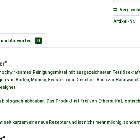
Vergleich
Artikel-Nr.:
 und Antworten
0
er"
 hochwirksames Reinigungsmittel mit ausgezeichneter Fettlösekraf
inigen von Böden, Möbeln, Fenstern und Geschirr. Auch zur Handwäsch
eeignet.
biologisch abbaubar. Das Produkt ist frei von Ethersulfat, optisch
seit kurzem eine neue Rezeptur und ist nicht mehr milchig, sondern
r"