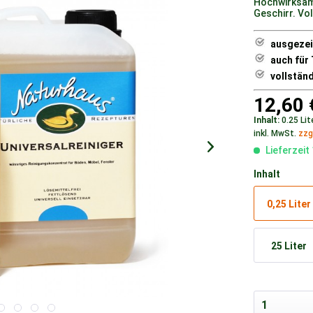
Hochwirksame
Geschirr. Vo
ausgezei
auch für
vollstän
12,60 
Inhalt:
0.25 Lit
inkl. MwSt.
zzg
Lieferzeit
Inhalt
0,25 Liter
25 Liter