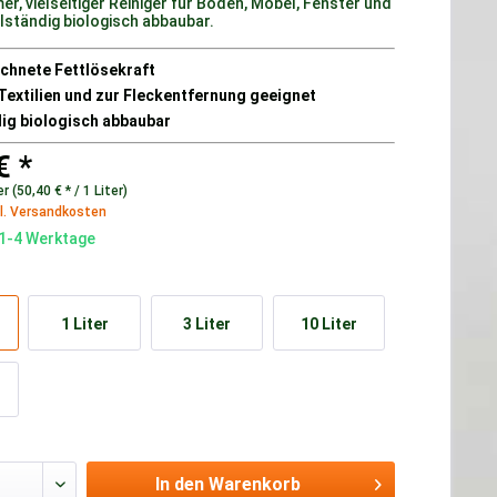
r, vielseitiger Reiniger für Böden, Möbel, Fenster und
llständig biologisch abbaubar.
chnete Fettlösekraft
 Textilien und zur Fleckentfernung geeignet
dig biologisch abbaubar
€ *
er (50,40 € * / 1 Liter)
l. Versandkosten
 1-4 Werktage
1 Liter
3 Liter
10 Liter
In den
Warenkorb