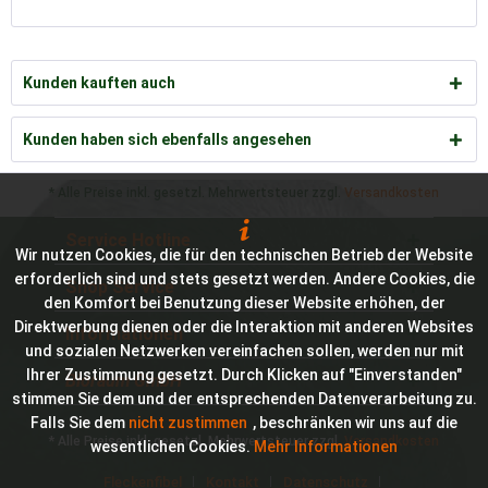
Kunden kauften auch
Kunden haben sich ebenfalls angesehen
* Alle Preise inkl. gesetzl. Mehrwertsteuer zzgl.
Versandkosten
Service Hotline
Wir nutzen Cookies, die für den technischen Betrieb der Website
erforderlich sind und stets gesetzt werden. Andere Cookies, die
Shop Service
den Komfort bei Benutzung dieser Website erhöhen, der
Direktwerbung dienen oder die Interaktion mit anderen Websites
Informationen
und sozialen Netzwerken vereinfachen sollen, werden nur mit
Ihrer Zustimmung gesetzt. Durch Klicken auf "Einverstanden"
Bioraum GmbH
stimmen Sie dem und der entsprechenden Datenverarbeitung zu.
Falls Sie dem
nicht zustimmen
, beschränken wir uns auf die
* Alle Preise inkl. gesetzl. Mehrwertsteuer zzgl.
Versandkosten
wesentlichen Cookies.
Mehr Informationen
Fleckenfibel
Kontakt
Datenschutz